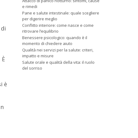
Attacco di panico notturno: sintomi, cause
e rimedi
Pane e salute intestinale: quale scegliere
per digerire meglio
Conflitto interiore: come nasce e come
 di
ritrovare l’equilibrio
Benessere psicologico: quando è il
momento di chiedere aiuto
Qualità nei servizi per la salute: criteri,
impatto e misure
 È
Salute orale e qualità della vita: il ruolo
del sorriso
i è
in