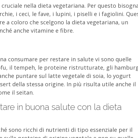
 cruciale nella dieta vegetariana. Per questo bisogn
chie, i ceci, le fave, i lupini, i piselli e i fagiolini. Qu
ire a coloro che scelgono la dieta vegetariana, un
nché anche vitamine e fibre.
pena consumare per restare in salute vi sono quelle
tofu, il tempeh, le proteine ristrutturate, gli hambur
 anche puntare sul latte vegetale di soia, lo yogurt
rt della stessa origine. In più risulta utile anche il
me il seitan.
stare in buona salute con la dieta
é sono ricchi di nutrienti di tipo essenziale per il
sulle proteine di origine vegetale e non su quelle