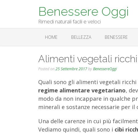
Skip
Benessere Oggi
to
content
Rimedi naturali facili e veloci
HOME
BELLEZZA
BENESSERE
Alimenti vegetali ricchi
Posted on
25 Settembre 2017
by
BenessereOggi
Quali sono gli alimenti vegetali ricch
regime alimentare vegetariano
, de
modo da non incappare in qualche prob
minerali e sostanze necessarie per il 
Una delle carenze in cui più facilmen
Vediamo quindi, quali sono i
cibi ricc