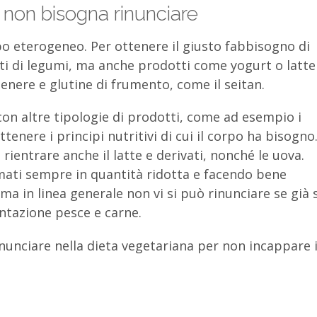
ui non bisogna rinunciare
ppo eterogeneo. Per ottenere il giusto fabbisogno di
tti di legumi, ma anche prodotti come yogurt o latte
 genere e glutine di frumento, come il seitan.
on altre tipologie di prodotti, come ad esempio i
enere i principi nutritivi di cui il corpo ha bisogno.
ientrare anche il latte e derivati, nonché le uova.
ati sempre in quantità ridotta e facendo bene
a in linea generale non vi si può rinunciare se già s
entazione pesce e carne.
rinunciare nella dieta vegetariana per non incappare 