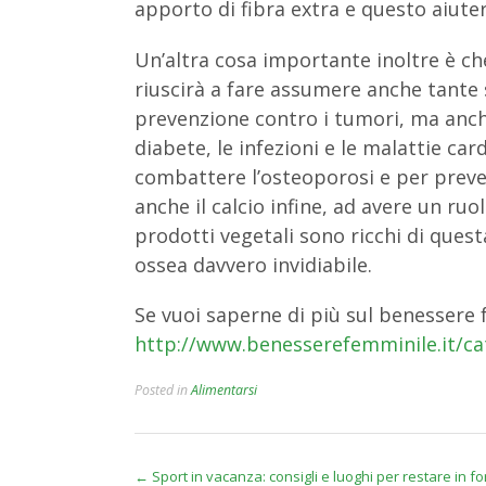
apporto di fibra extra e questo aiuter
Un’altra cosa importante inoltre è c
riuscirà a fare assumere anche tante 
prevenzione contro i tumori, ma anche
diabete, le infezioni e le malattie ca
combattere l’osteoporosi e per preveni
anche il calcio infine, ad avere un ru
prodotti vegetali sono ricchi di quest
ossea davvero invidiabile.
Se vuoi saperne di più sul benessere 
http://www.benesserefemminile.it/ca
Posted in
Alimentarsi
Post
←
Sport in vacanza: consigli e luoghi per restare in f