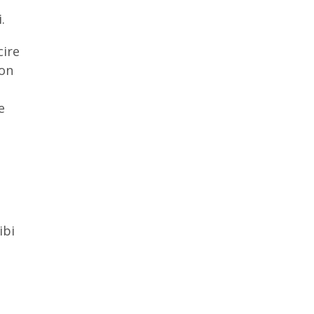
.
cire
non
e
ibi