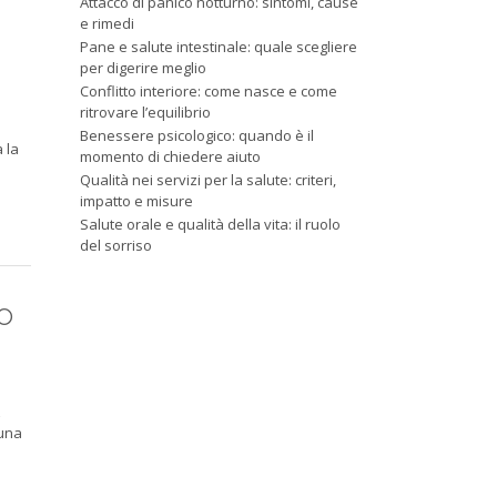
Attacco di panico notturno: sintomi, cause
e rimedi
Pane e salute intestinale: quale scegliere
per digerire meglio
Conflitto interiore: come nasce e come
ritrovare l’equilibrio
Benessere psicologico: quando è il
 la
momento di chiedere aiuto
Qualità nei servizi per la salute: criteri,
impatto e misure
Salute orale e qualità della vita: il ruolo
del sorriso
co
 una