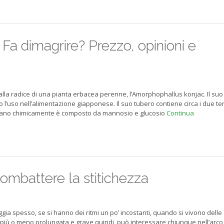
a dimagrire? Prezzo, opinioni e
alla radice di una pianta erbacea perenne, l’Amorphophallus konjac. Il suo
o l’uso nell’alimentazione giapponese. Il suo tubero contiene circa i due ter
nnano chimicamente è composto da mannosio e glucosio
Continua
 combattere la stitichezza
ggia spesso, se si hanno dei ritmi un po’ incostanti, quando si vivono delle
 più o meno prolungata e grave quindi, può interessare chiunque nell’arco