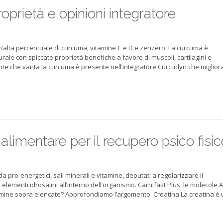
oprietà e opinioni integratore
’alta percentuale di curcuma, vitamine C e D e zenzero. La curcuma è
le con spiccate proprietà benefiche a favore di muscoli, cartilagini e
dante che vanta la curcuma è presente nell’integratore Curcudyn che migliora
 alimentare per il recupero psico fisi
 pro-energetici, sali minerali e vitamine, deputati a regolarizzare il
elementi idrosalini all’interno dell’organismo. Carnifast Plus: le molecole A
vitamine sopra elencate? Approfondiamo l’argomento. Creatina La creatina è