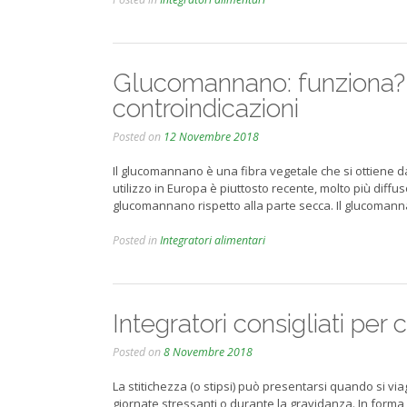
Glucomannano: funziona? F
controindicazioni
Posted on
12 Novembre 2018
Il glucomannano è una fibra vegetale che si ottiene d
utilizzo in Europa è piuttosto recente, molto più diffus
glucomannano rispetto alla parte secca. Il glucoma
Posted in
Integratori alimentari
Integratori consigliati per
Posted on
8 Novembre 2018
La stitichezza (o stipsi) può presentarsi quando si via
giornate stressanti o durante la gravidanza. In forma