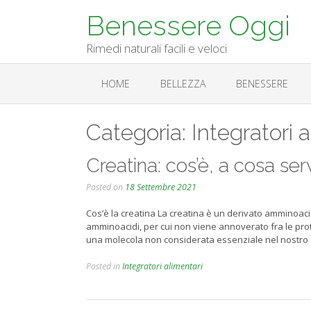
Skip
Benessere Oggi
to
content
Rimedi naturali facili e veloci
HOME
BELLEZZA
BENESSERE
Categoria:
Integratori 
Creatina: cos’è, a cosa ser
Posted on
18 Settembre 2021
Cos’è la creatina La creatina è un derivato amminoac
amminoacidi, per cui non viene annoverato fra le prot
una molecola non considerata essenziale nel nostro
Posted in
Integratori alimentari