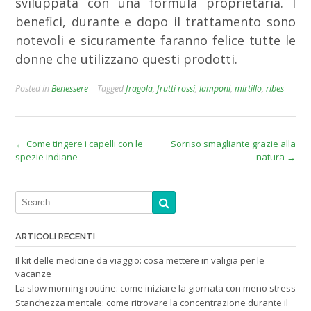
sviluppata con una formula proprietaria. I
benefici, durante e dopo il trattamento sono
notevoli e sicuramente faranno felice tutte le
donne che utilizzano questi prodotti.
Posted in
Benessere
Tagged
fragola
,
frutti rossi
,
lamponi
,
mirtillo
,
ribes
Post
←
Come tingere i capelli con le
Sorriso smagliante grazie alla
spezie indiane
natura
→
navigation
ARTICOLI RECENTI
Il kit delle medicine da viaggio: cosa mettere in valigia per le
vacanze
La slow morning routine: come iniziare la giornata con meno stress
Stanchezza mentale: come ritrovare la concentrazione durante il