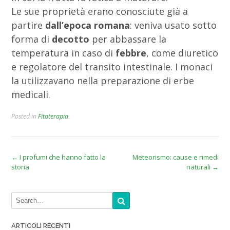
Le sue proprietà erano conosciute già a
partire
dall’epoca romana
: veniva usato sotto
forma di
decotto
per abbassare la
temperatura in caso di
febbre
, come diuretico
e regolatore del transito intestinale. I monaci
la utilizzavano nella preparazione di erbe
medicali.
Posted in
Fitoterapia
Post
←
I profumi che hanno fatto la
Meteorismo: cause e rimedi
storia
naturali
→
navigation
ARTICOLI RECENTI