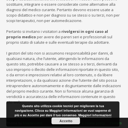
sostituire, integrare o essere considerate come alternative alla
diagnosi del medico curante. Pertanto devono essere usate a
scopo didattico e non per diagnosi su se stessi o su terzi, non per
scopi terapeutici, non per automedicazione.
Pertanto si invitano i visitatori a
rivolgersi in ogni caso al
proprio medico
per avere dei pareri seri e professionali sul
proprio stato di salute e sulle eventuali terapie da adottare.
I gestori del sito non si assumono responsabilità per danni, di
qualsiasi natura, che l’utente, attingendo le informazioni da
questo sito, potrebbe causare a se stesso a o terzi, derivanti da
uso improprio o illecito delle informazioni riportate in questo sito,
o da errori e imprecisioni relativi al loro contenuto, o da libere
interpretazioni, o da qualsiasi azione che l’utente del sito possa
intraprendere autonomamente e disgiuntamente dalle indicazioni
del proprio medico curante. Non si fornisce alcuna garanzia di
veridicità o accuratezza delle informazioni contenute in questo
sito web.
Questo sito utilizza cookie tecnici per migliorare la tua
navigazione. Clicca su Maggiori informazioni se vuoi saperne di
più e su Accetto per dare il tuo consenso.
Maggiori informazioni
Accetto
Theme by
Freelancelot
Privacy e cookie policy
Contatti