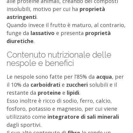
alle proteine animali, creando dei composti
insolubili, motivo per cui ha
proprietà
astringenti
.
Quando invece il frutto è maturo, al contrario,
funge da
lassativo
e presenta
proprietà
diuretiche
.
Contenuto nutrizionale delle
nespole e benefici
Le nespole sono fatte per l’85% da
acqua
, per
il 10% da
carboidrati
e
zuccheri
solubili e il
restante da
proteine
e
lipidi
.
Esso inoltre è ricco di sodio, ferro, calcio,
fosforo, potassio e magnesio, per cui viene
utilizzato come
integratore di sali minerali
dagli sportivi.
Il suo alto contenuto di
fibre
lo rende un