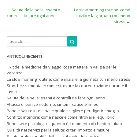
Post
←
Salute della pelle: esami e
La slow morning routine: come
controlli da fare ogni anno
iniziare la giornata con meno
navigation
stress
→
ARTICOLI RECENTI
Il kit delle medicine da viaggio: cosa mettere in valigia per le
vacanze
La slow morning routine: come iniziare la giornata con meno stress
Stanchezza mentale: come ritrovare la concentrazione durante il
lavoro
Salute della pelle: esami e controlli da fare ogni anno
Attacco di panico notturno: sintomi, cause e rimedi
Pane e salute intestinale: quale scegliere per digerire meglio
Conflitto interiore: come nasce e come ritrovare l’equilibrio
Benessere psicologico: quando è il momento di chiedere aiuto
Qualità nei servizi per la salute: criteri, impatto e misure
Salute orale e qualità della vita: il ruolo del sorriso