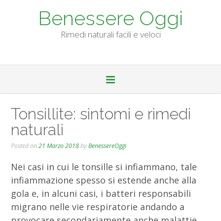
Skip
Benessere Oggi
to
content
Rimedi naturali facili e veloci
Tonsillite: sintomi e rimedi
naturali
Posted on
21 Marzo 2018
by
BenessereOggi
Nei casi in cui le tonsille si infiammano, tale
infiammazione spesso si estende anche alla
gola e, in alcuni casi, i batteri responsabili
migrano nelle vie respiratorie andando a
provocare secondariamente anche malattie