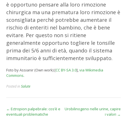
è opportuno pensare alla loro rimozione
chirurgica ma una prematura loro rimozione è
sconsigliata perché potrebbe aumentare il
rischio di enteriti nel bambino, che è bene
evitare. Per questo non si ritiene
generalmente opportuno togliere le tonsille
prima dei 5/6 anni di età, quando il sistema
immunitario è sufficientemente sviluppato.
Foto by Assianir (Own work) [
CC BY-SA 3.0
],
via Wikimedia
Commons
.
Posted in
Salute
Post
←
Ectropion palpebrale: cos’è e
Urobilinogeno nelle urine, capire
eventuali problematiche
i valori
→
navigation