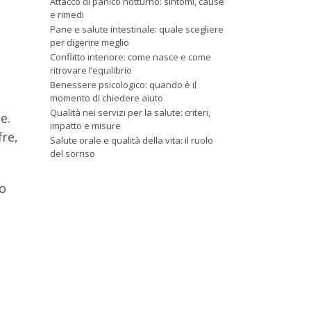
Attacco di panico notturno: sintomi, cause
e rimedi
Pane e salute intestinale: quale scegliere
per digerire meglio
Conflitto interiore: come nasce e come
ritrovare l’equilibrio
Benessere psicologico: quando è il
momento di chiedere aiuto
Qualità nei servizi per la salute: criteri,
e.
impatto e misure
fre,
Salute orale e qualità della vita: il ruolo
del sorriso
lo