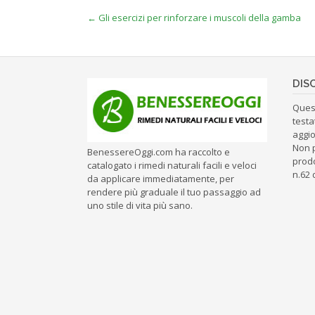
Post
←
Gli esercizi per rinforzare i muscoli della gamba
navigation
DIS
Ques
testa
aggio
Non 
BenessereOggi.com ha raccolto e
prodo
catalogato i rimedi naturali facili e veloci
n.62 
da applicare immediatamente, per
rendere più graduale il tuo passaggio ad
uno stile di vita più sano.