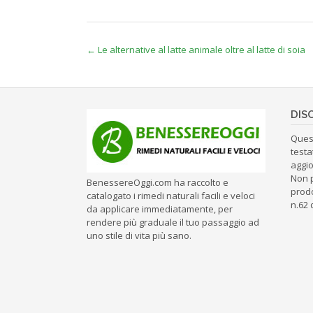
Post
←
Le alternative al latte animale oltre al latte di soia
navigation
DIS
Ques
testa
aggio
Non 
BenessereOggi.com ha raccolto e
prodo
catalogato i rimedi naturali facili e veloci
n.62 
da applicare immediatamente, per
rendere più graduale il tuo passaggio ad
uno stile di vita più sano.