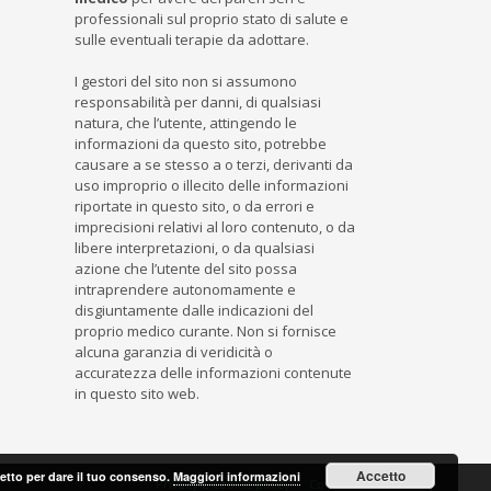
professionali sul proprio stato di salute e
sulle eventuali terapie da adottare.
I gestori del sito non si assumono
responsabilità per danni, di qualsiasi
natura, che l’utente, attingendo le
informazioni da questo sito, potrebbe
causare a se stesso a o terzi, derivanti da
uso improprio o illecito delle informazioni
riportate in questo sito, o da errori e
imprecisioni relativi al loro contenuto, o da
libere interpretazioni, o da qualsiasi
azione che l’utente del sito possa
intraprendere autonomamente e
disgiuntamente dalle indicazioni del
proprio medico curante. Non si fornisce
alcuna garanzia di veridicità o
accuratezza delle informazioni contenute
in questo sito web.
Accetto
cetto per dare il tuo consenso.
Maggiori informazioni
Privacy e cookie policy
Contatti