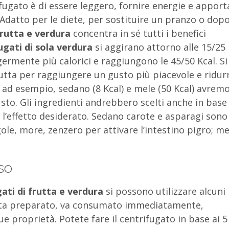
ifugato è di essere leggero, fornire energie e apport
Adatto per le diete, per sostituire un pranzo o dop
frutta e verdura
concentra in sé tutti i benefici
ugati di sola verdura
si aggirano attorno alle 15/25
germente più calorici e raggiungono le 45/50 Kcal. Si
tta per raggiungere un gusto più piacevole e ridur
, ad esempio, sedano (8 Kcal) e mele (50 Kcal) avrem
usto. Gli ingredienti andrebbero scelti anche in base
e l’effetto desiderato. Sedano carote e asparagi sono
ole, more, zenzero per attivare l’intestino pigro; me
so
ati di frutta e verdura
si possono utilizzare alcuni
volta preparato, va consumato immediatamente,
ue proprietà. Potete fare il centrifugato in base ai 5