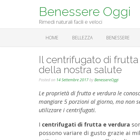
Skip
Benessere Oggi
to
content
Rimedi naturali facili e veloci
HOME
BELLEZZA
BENESSERE
Il centrifugato di frutt
della nostra salute
Posted on
14 Settembre 2017
by
BenessereOggi
Le proprietà di frutta e verdura le cono
mangiare 5 porzioni al giorno, ma non s
utilizzare i centrifugati.
I
centrifugati di frutta e verdura
son
possono variare di gusto grazie ai mil