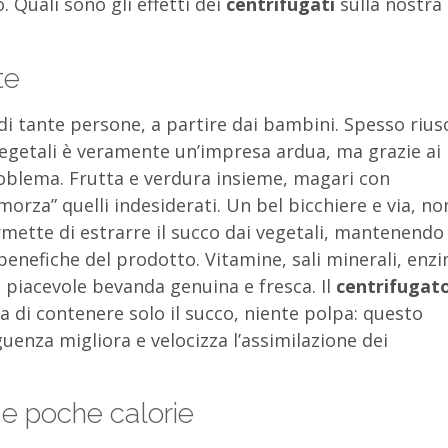
. Quali sono gli effetti dei
centrifugati
sulla nostra
te
di tante persone, a partire dai bambini. Spesso rius
vegetali è veramente un’impresa ardua, ma grazie ai
problema. Frutta e verdura insieme, magari con
orza” quelli indesiderati. Un bel bicchiere e via, no
mette di estrarre il succo dai vegetali, mantenendo
 benefiche del prodotto. Vitamine, sali minerali, enzi
a piacevole bevanda genuina e fresca. Il
centrifugat
ica di contenere solo il succo, niente polpa: questo
guenza migliora e velocizza l’assimilazione dei
e e poche calorie