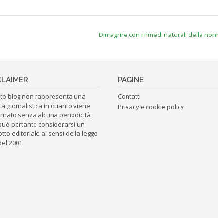
Dimagrire con i rimedi naturali della no
CLAIMER
PAGINE
to blog non rappresenta una
Contatti
ta giornalistica in quanto viene
Privacy e cookie policy
rnato senza alcuna periodicità.
può pertanto considerarsi un
tto editoriale ai sensi della legge
del 2001.