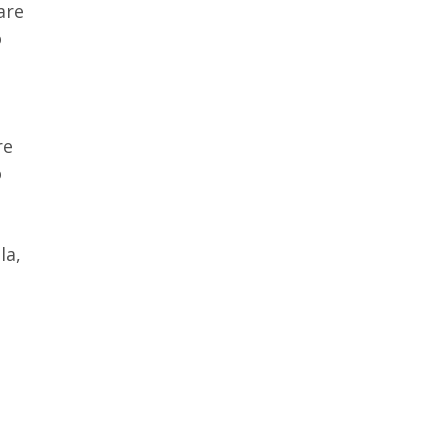
are
o
re
o
la,