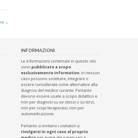
nna
→
INFORMAZIONI
Le informazioni contenute in questo sito
sono
pubblicate a scopo
esclusivamente informativo
: in nessun
caso possono sostituire, integrare o
essere considerate come alternative alla
diagnosi del medico curante. Pertanto
devono essere usate a scopo didattico e
non per diagnosi su se stessi o su terzi,
non per scopi terapeutici, non per
automedicazione.
Pertanto si invitano i visitatori a
rivolgersi in ogni caso al proprio
medico
per avere dei pareri seri e