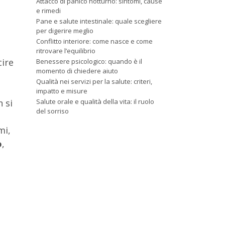
Attacco di panico notturno: sintomi, cause
e rimedi
Pane e salute intestinale: quale scegliere
per digerire meglio
Conflitto interiore: come nasce e come
ritrovare l’equilibrio
cire
Benessere psicologico: quando è il
momento di chiedere aiuto
Qualità nei servizi per la salute: criteri,
impatto e misure
n si
Salute orale e qualità della vita: il ruolo
del sorriso
mi,
o
,