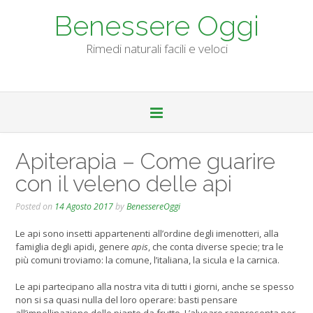
Skip
Benessere Oggi
to
content
Rimedi naturali facili e veloci
Apiterapia – Come guarire
con il veleno delle api
Posted on
14 Agosto 2017
by
BenessereOggi
Le api sono insetti appartenenti all’ordine degli imenotteri, alla
famiglia degli apidi, genere
apis
, che conta diverse specie; tra le
più comuni troviamo: la comune, l’italiana, la sicula e la carnica.
Le api partecipano alla nostra vita di tutti i giorni, anche se spesso
non si sa quasi nulla del loro operare: basti pensare