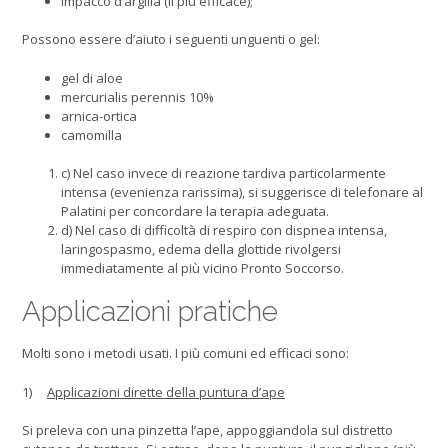
impacco d’argilla (il più efficace);
Possono essere d’aiuto i seguenti unguenti o gel:
gel di aloe
mercurialis perennis 10%
arnica-ortica
camomilla
c) Nel caso invece di reazione tardiva particolarmente
intensa (evenienza rarissima), si suggerisce di telefonare al
Palatini per concordare la terapia adeguata.
d) Nel caso di difficoltà di respiro con dispnea intensa,
laringospasmo, edema della glottide rivolgersi
immediatamente al più vicino Pronto Soccorso.
Applicazioni pratiche
Molti sono i metodi usati. I più comuni ed efficaci sono:
1)
Applicazioni dirette della puntura d’ape
Si preleva con una pinzetta l’ape, appoggiandola sul distretto