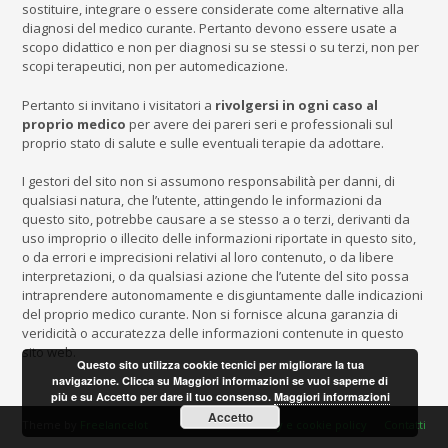
sostituire, integrare o essere considerate come alternative alla
diagnosi del medico curante. Pertanto devono essere usate a
scopo didattico e non per diagnosi su se stessi o su terzi, non per
scopi terapeutici, non per automedicazione.
Pertanto si invitano i visitatori a
rivolgersi in ogni caso al
proprio medico
per avere dei pareri seri e professionali sul
proprio stato di salute e sulle eventuali terapie da adottare.
I gestori del sito non si assumono responsabilità per danni, di
qualsiasi natura, che l’utente, attingendo le informazioni da
questo sito, potrebbe causare a se stesso a o terzi, derivanti da
uso improprio o illecito delle informazioni riportate in questo sito,
o da errori e imprecisioni relativi al loro contenuto, o da libere
interpretazioni, o da qualsiasi azione che l’utente del sito possa
intraprendere autonomamente e disgiuntamente dalle indicazioni
del proprio medico curante. Non si fornisce alcuna garanzia di
veridicità o accuratezza delle informazioni contenute in questo
sito web.
Questo sito utilizza cookie tecnici per migliorare la tua
navigazione. Clicca su Maggiori informazioni se vuoi saperne di
più e su Accetto per dare il tuo consenso.
Maggiori informazioni
Accetto
Theme by
Freelancelot
Privacy e cookie policy
Contatti