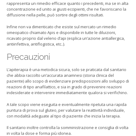
rappresenta un rimedio efficace quanto i precedenti, ma se in alta
concentrazione ed unito ai giusti eccipienti, che ne favoriscano la
diffusione nella pelle, può sortire degli ottimi risultati.
Infine non va dimenticato che esiste sul mercato un rimedio
omeopatico chiamato Apis e disponibile in tutte le diluizioni,
ricavato proprio dal veleno d’api (esplica un’azione antiallergica,
antiinfettiva, antiflogistica, etc..).
Precauzioni
L’apiterapia è una metodica sicura, solo se praticata dal sanitario
che abbia raccolto un’accurata anamnesi (storia clinica del
paziente) allo scopo di evidenziare predisposizioni allo sviluppo di
reazioni di tipo anafilattico, e sia in grado di prevenire reazioni
indesiderate e intervenire immediatamente qualora si verifichino.
A tale scopo viene eseguita e eventualmente ripetuta una rapida
puntura di prova sul gluteo, per valutare la reattività individuale,
con modalità adeguate al tipo di paziente che inizia la terapia.
Il sanitario inoltre controlla la somministrazione e consiglia di volta
in volta la dose e forma più idonea.