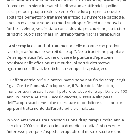
all’impollinazione delle piante da frutto. L’alveare rappresenta per
l’uomo una miniera inesauribile di sostanze utili: miele, polline,
cera, propoli, pappa reale, veleno. Per le loro proprietà queste
sostanze permettono trattamenti efficaci su numerose patologie,
spesso in associazione con medicinali specifici ed indispensabili.
Anche il veleno, se sfruttato con la dovuta precauzione, da fattore
di rischio può trasformarsi in un’importante risorsa terapeutica.
L’
apiterapia
è quindi “Il trattamento delle malattie con prodotti
raccolti, trasformati e secreti dalle api”. Nella tradizione popolare
c’è sempre stata l’abitudine di usare la puntura d’ape come
revulsivo nelle affezioni reumatiche, al pari di altri metodi
ugualmente efficaci: le ortiche, la senape, il capsico, ecc.
Gli effetti antidolorifici e antireumatici sono noti fin dai tempi degli
Egizi, Greci e Romani. Già Ippocrate, il Padre della Medicina,
menzionava nei suoi lavori il potere curativo delle api. Da oltre 100
anni in Francia, Austria, Cecoslovacchia, Russia e altri paesi
dell’Europa scuole mediche e strutture ospedaliere utilizzano le
api per il trattamento dell’artrite ed altre malattie.
In Nord America esiste un’associazione di apiterapia molto attiva
con oltre 2000 iscritti e centinaia di medici. In Italia è più recente
l’interesse per quest’aspetto terapeutico; il nostro Istituto è uno