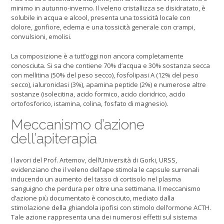
minimo in autunno-inverno. Il veleno cristallizza se disidratato, è
solubile in acqua e alcool, presenta una tossicità locale con
dolore, gonfiore, edema e una tossicità generale con crampi,
convulsioni, emolisi.
La composizione è a tutt’oggi non ancora completamente
conosciuta. Si sa che contiene 70% d’acqua e 30% sostanza secca
con mellitina (50% del peso secco), fosfolipasi A (12% del peso
secco), ialuronidasi (3%), apamina peptide (2%) e numerose altre
sostanze (isolecitina, acido formico, acido cloridrico, acido
ortofosforico, istamina, colina, fosfato di magnesio).
Meccanismo d’azione
dell’apiterapia
I lavori del Prof. Artemov, dell’Università di Gorki, URSS,
evidenziano che il veleno dell’ape stimola le capsule surrenali
inducendo un aumento del tasso di cortisolo nel plasma
sanguigno che perdura per oltre una settimana. Il meccanismo
d’azione più documentato è conosciuto, mediato dalla
stimolazione della ghiandola ipofisi con stimolo dell’ormone ACTH.
Tale azione rappresenta una dei numerosi effetti sul sistema