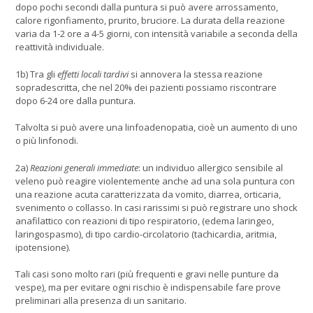
dopo pochi secondi dalla puntura si può avere arrossamento,
calore rigonfiamento, prurito, bruciore. La durata della reazione
varia da 1-2 ore a 4-5 giorni, con intensità variabile a seconda della
reattività individuale.
1b) Tra gli
effetti locali tardivi
si annovera la stessa reazione
sopradescritta, che nel 20% dei pazienti possiamo riscontrare
dopo 6-24 ore dalla puntura.
Talvolta si può avere una linfoadenopatia, cioè un aumento di uno
o più linfonodi.
2a)
Reazioni generali immediate
: un individuo allergico sensibile al
veleno può reagire violentemente anche ad una sola puntura con
una reazione acuta caratterizzata da vomito, diarrea, orticaria,
svenimento o collasso. In casi rarissimi si può registrare uno shock
anafilattico con reazioni di tipo respiratorio, (edema laringeo,
laringospasmo), di tipo cardio-circolatorio (tachicardia, aritmia,
ipotensione).
Tali casi sono molto rari (più frequenti e gravi nelle punture da
vespe), ma per evitare ogni rischio è indispensabile fare prove
preliminari alla presenza di un sanitario.