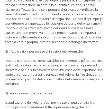
cutaneo da trattare. Si estrae, dopo la puntura, il pungiglione (più
rapida è l’estrazione, minore è la quantità di veleno). Il primo
giorno si effettuerà una sola puntura di prova, per verificare la
sensibilità dell’individuo, controllando con attenzione anche una o
due ore dopo la puntura (tant’è il tempo che il veleno d’api impiega
per ottenere un’apprezzabile reazione da parte dell’organismo). Il
controllo verrà effettuato anche nei giorni successivi e nelle
successive due prove, valutando il tempo esatto di comparsa del
dolore e delle eventuali reazioni cutanee. Dopodichè s’inizierà la
terapia vera e propria, diversa secondo la patologia da trattare.
2)
Applicazioni per mezzo di iniezioni intradermiche
Questo tipo di applicazione sarebbe certamente la più pratica, ma
è difficoltosa da effettuare per mancanza di materia prima sul
mercato e per la sua difficile reperibilità, essa deve rispettare una
serie di condizioni tra cui la purezza del veleno, la freschezza, la
presenza in quantità definita e titolabile delle materie prime (es. la
mellitina)
3)
Applicazioni topiche cutanee
L’applicazione del veleno d’api per mezzo di una pomata è la
forma più raccomandata a tutte le persone allergiche. Non