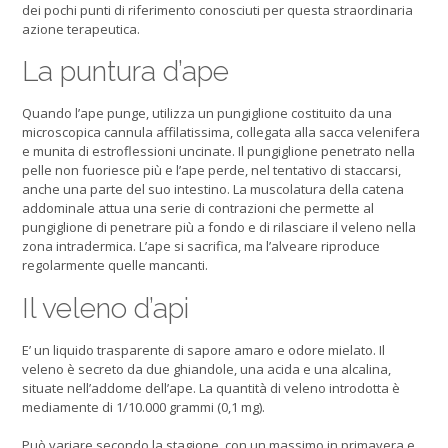
dei pochi punti di riferimento conosciuti per questa straordinaria
azione terapeutica.
La puntura d’ape
Quando l’ape punge, utilizza un pungiglione costituito da una
microscopica cannula affilatissima, collegata alla sacca velenifera
e munita di estroflessioni uncinate. Il pungiglione penetrato nella
pelle non fuoriesce più e l’ape perde, nel tentativo di staccarsi,
anche una parte del suo intestino. La muscolatura della catena
addominale attua una serie di contrazioni che permette al
pungiglione di penetrare più a fondo e di rilasciare il veleno nella
zona intradermica. L’ape si sacrifica, ma l’alveare riproduce
regolarmente quelle mancanti.
Il veleno d’api
E’ un liquido trasparente di sapore amaro e odore mielato. Il
veleno è secreto da due ghiandole, una acida e una alcalina,
situate nell’addome dell’ape. La quantità di veleno introdotta è
mediamente di 1/10.000 grammi (0,1 mg).
Può variare secondo la stagione, con un massimo in primavera e