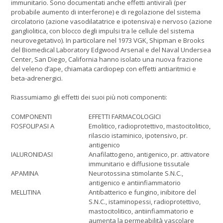
immunitario. Sono documentati anche effetti antivirali (per
probabile aumento di interferone) e di regolazione del sistema
circolatorio (azione vasodilatatrice e ipotensiva) e nervoso (azione
gangliolitica, con blocco degli impulsi tra le cellule del sistema
neurovegetativo). In particolare nel 1973 VGK, Shipman e Brooks
del Biomedical Laboratory Edgwood Arsenal e del Naval Undersea
Center, San Diego, California hanno isolato una nuova frazione
del veleno d’ape, chiamata cardiopep con effetti antiaritmici e
beta-adrenergici.
Riassumiamo gli effetti dei suoi più noti componenti:
COMPONENTI
EFFETTI FARMACOLOGICI
FOSFOLIPASI A
Emolitico, radioprotettivo, mastocitolitico,
rilascio istaminico, ipotensivo, pr.
antigenico
IALURONIDASI
Anafilattogeno, antigenico, pr. attivatore
immunitario e diffusione tissutale
APAMINA
Neurotossina stimolante S.N.C.,
antigenico e antiinfiammatorio
MELLITINA
Antibatterico e fungino, inibitore del
S.N.C., istaminopessi, radioprotettivo,
mastocitolitico, antiinfiammatorio e
aumenta la permeabilità vascolare