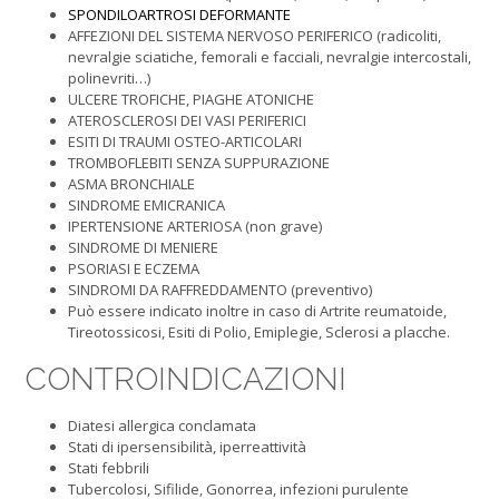
SPONDILOARTROSI DEFORMANTE
AFFEZIONI DEL SISTEMA NERVOSO PERIFERICO (radicoliti,
nevralgie sciatiche, femorali e facciali, nevralgie intercostali,
polinevriti…)
ULCERE TROFICHE, PIAGHE ATONICHE
ATEROSCLEROSI DEI VASI PERIFERICI
ESITI DI TRAUMI OSTEO-ARTICOLARI
TROMBOFLEBITI SENZA SUPPURAZIONE
ASMA BRONCHIALE
SINDROME EMICRANICA
IPERTENSIONE ARTERIOSA (non grave)
SINDROME DI MENIERE
PSORIASI E ECZEMA
SINDROMI DA RAFFREDDAMENTO (preventivo)
Può essere indicato inoltre in caso di Artrite reumatoide,
Tireotossicosi, Esiti di Polio, Emiplegie, Sclerosi a placche.
CONTROINDICAZIONI
Diatesi allergica conclamata
Stati di ipersensibilità, iperreattività
Stati febbrili
Tubercolosi, Sifilide, Gonorrea, infezioni purulente