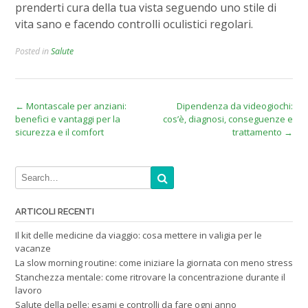
prenderti cura della tua vista seguendo uno stile di
vita sano e facendo controlli oculistici regolari.
Posted in
Salute
Post
←
Montascale per anziani:
Dipendenza da videogiochi:
benefici e vantaggi per la
cos’è, diagnosi, conseguenze e
navigation
sicurezza e il comfort
trattamento
→
ARTICOLI RECENTI
Il kit delle medicine da viaggio: cosa mettere in valigia per le
vacanze
La slow morning routine: come iniziare la giornata con meno stress
Stanchezza mentale: come ritrovare la concentrazione durante il
lavoro
Salute della pelle: esami e controlli da fare ogni anno