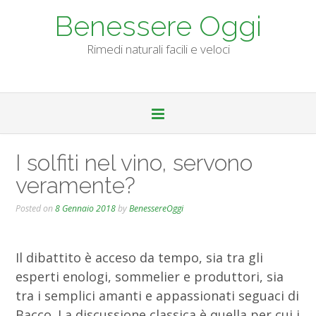
Skip
Benessere Oggi
to
content
Rimedi naturali facili e veloci
I solfiti nel vino, servono
veramente?
Posted on
8 Gennaio 2018
by
BenessereOggi
Il dibattito è acceso da tempo, sia tra gli
esperti enologi, sommelier e produttori, sia
tra i semplici amanti e appassionati seguaci di
Bacco. La discussione classica è quella per cui i